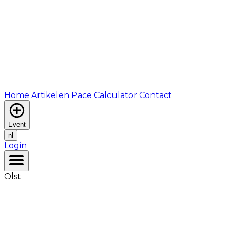
Home
Artikelen
Pace Calculator
Contact
Event
nl
Login
Olst