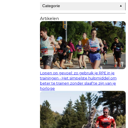
Categorie
▲
Artikelen
Lopen op gevoel: zo gebruik je RPE in je
trainingen - Het simpelste hulpmiddel om
beter te trainen zonder slaaf te zijn van je
horloge