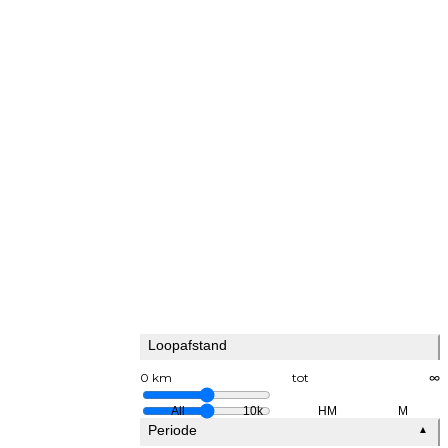
Loopafstand
0 km
tot
∞
All
10k
HM
M
Periode
▲