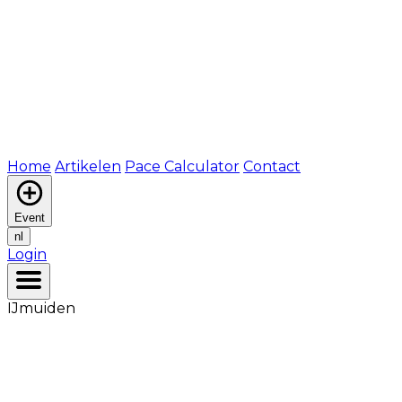
Home
Artikelen
Pace Calculator
Contact
Event
nl
Login
IJmuiden