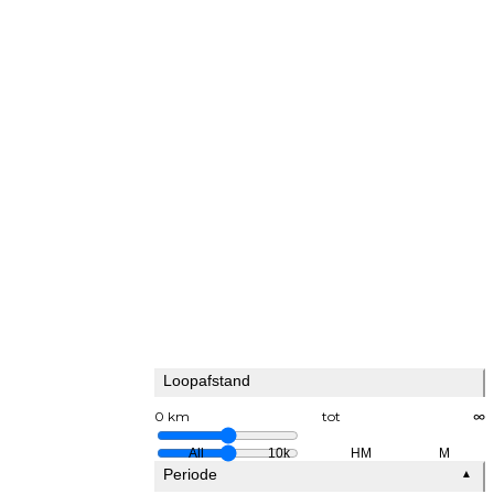
Loopafstand
0 km
tot
∞
All
10k
HM
M
Periode
▲