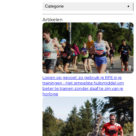
Categorie
▲
Artikelen
Lopen op gevoel: zo gebruik je RPE in je
trainingen - Het simpelste hulpmiddel om
beter te trainen zonder slaaf te zijn van je
horloge