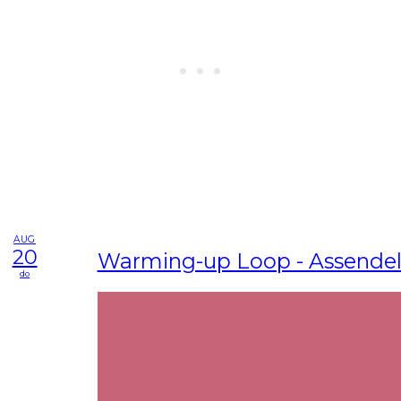
AUG
20
Warming-up Loop - Assendel
do