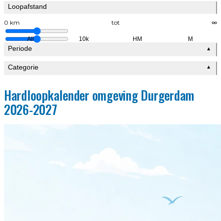
Loopafstand
0 km
tot
∞
All
10k
HM
M
Periode
▲
Categorie
▲
Hardloopkalender omgeving Durgerdam
2026-2027