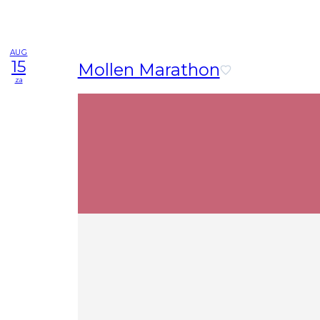
AUG
15
Mollen Marathon
za