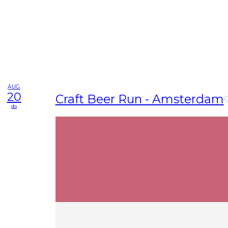
AUG
20
Craft Beer Run - Amsterdam
do