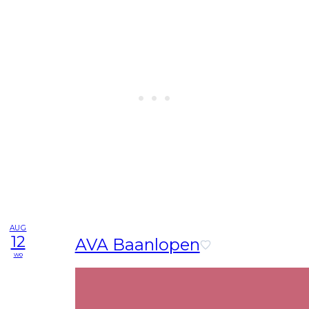
AUG
12
AVA Baanlopen
wo