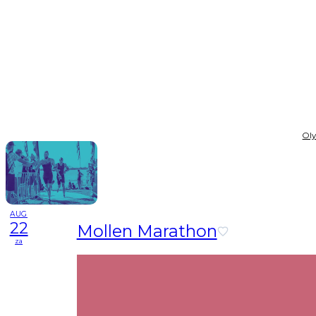
Ol
AUG
22
Mollen Marathon
za