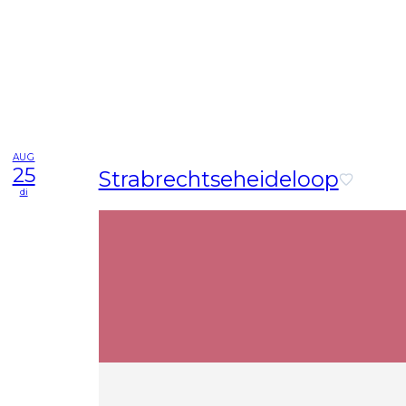
AUG
25
Strabrechtseheideloop
di