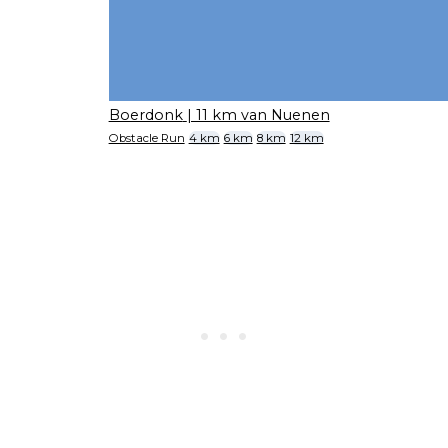
Boerdonk
| 11 km van Nuenen
Obstacle Run
4 km
6 km
8 km
12 km