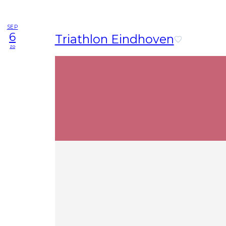
SEP
6
Triathlon Eindhoven
zo