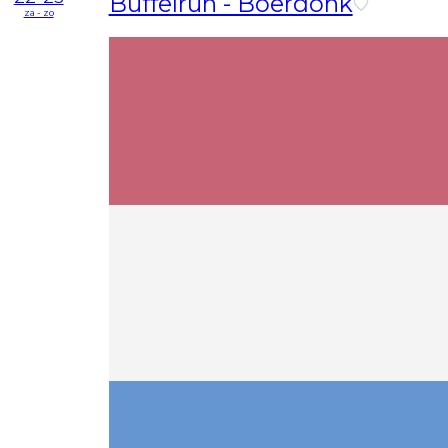
Buffelrun - Boerdonk
za - zo