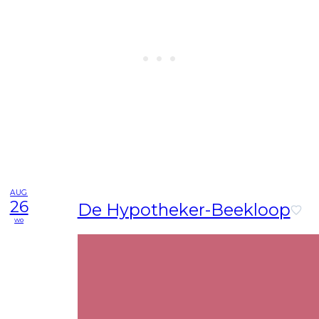
AUG
26
De Hypotheker-Beekloop
wo