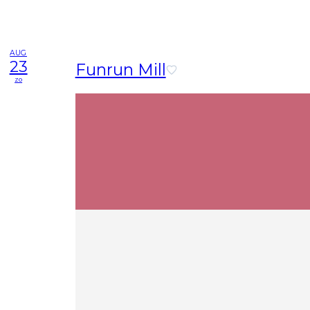
AUG
23
Funrun Mill
zo