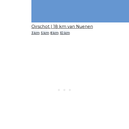
Oirschot
| 18 km van Nuenen
3 km
5 km
8 km
10 km