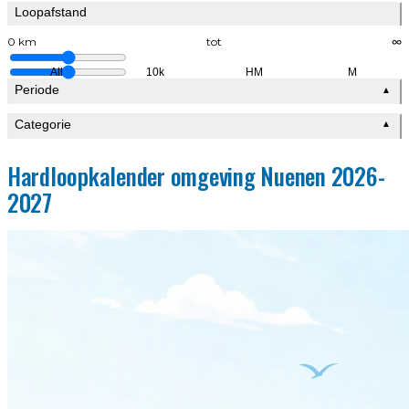
Loopafstand
0 km
tot
∞
All
10k
HM
M
Periode
▲
Categorie
▲
Hardloopkalender omgeving Nuenen 2026-
2027