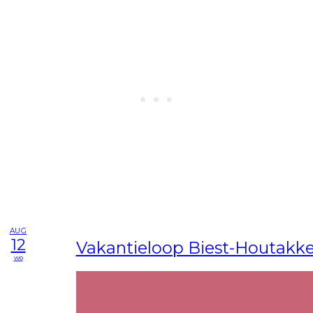
AUG
12
Vakantieloop Biest-Houtakke
wo