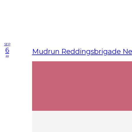
SEP
6
Mudrun Reddingsbrigade Ne
zo