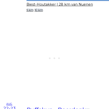
Biest-Houtakker
| 28 km van Nuenen
5 km
10 km
AUG
22-23