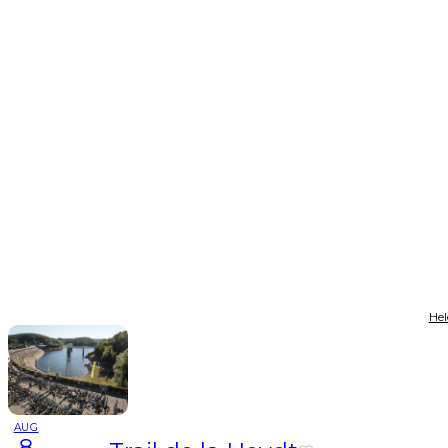
Hel
AUG
8