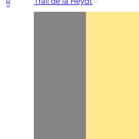
Trail de la Heydt
za