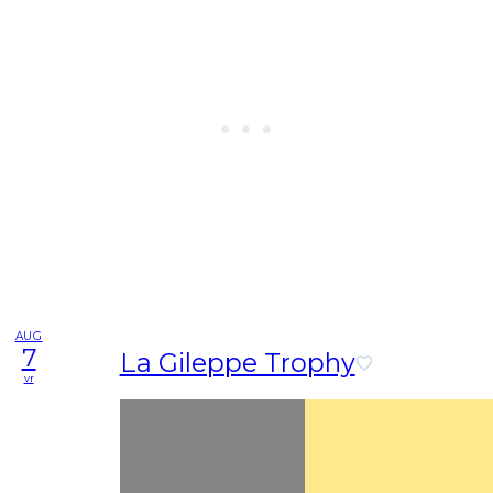
AUG
7
La Gileppe Trophy
vr