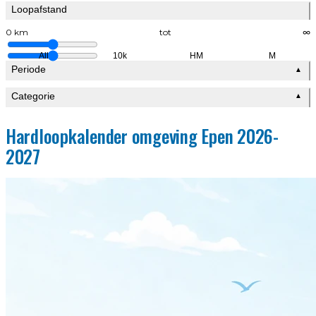
Loopafstand
0 km
tot
∞
All
10k
HM
M
Periode
▲
Categorie
▲
Hardloopkalender omgeving Epen 2026-
2027