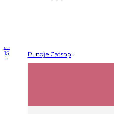
AUG
15
Rundje Catsop
za