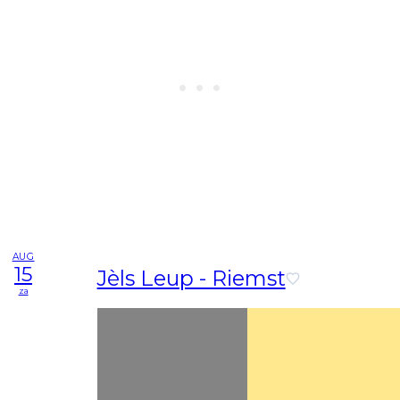
AUG
15
Jèls Leup - Riemst
za