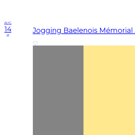
AUG
14
Jogging Baelenois Mémoria
vr