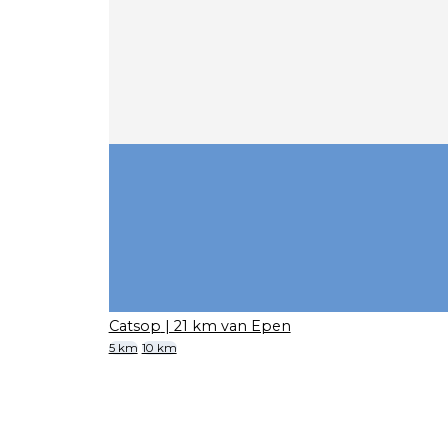
Catsop
| 21 km van Epen
5 km
10 km