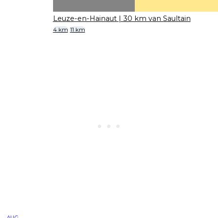
Leuze-en-Hainaut
| 30 km van Saultain
4 km
11 km
AUG