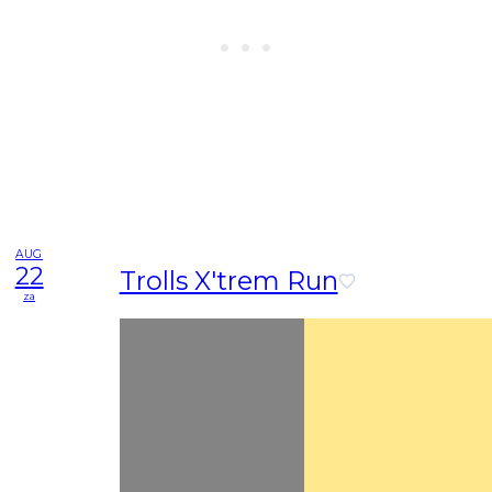
AUG
22
Trolls X'trem Run
za