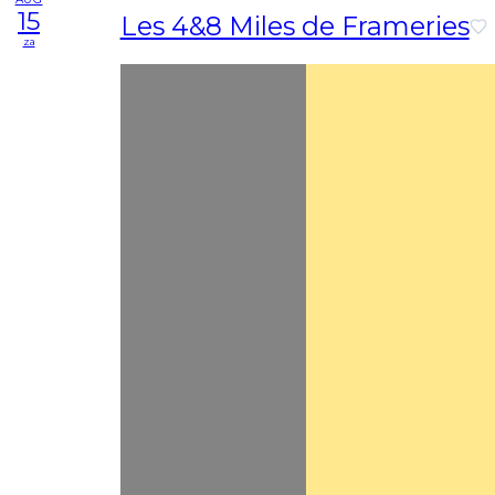
15
Les 4&8 Miles de Frameries
za