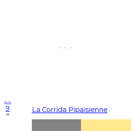
AUG
9
La Corrida Pipaisienne
zo