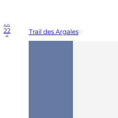
AUG
22
Trail des Argales
za