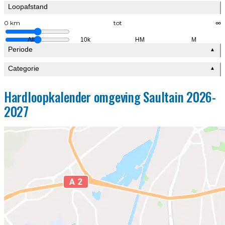
Loopafstand
0 km
tot
∞
All
10k
HM
M
Periode
▲
Categorie
▲
Hardloopkalender omgeving Saultain 2026-
2027