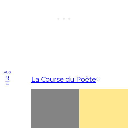
AUG
9
La Course du Poète
zo