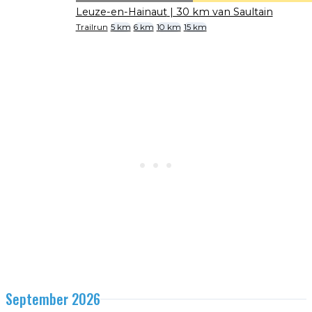
Leuze-en-Hainaut
| 30 km van Saultain
Trailrun
5 km
6 km
10 km
15 km
September 2026