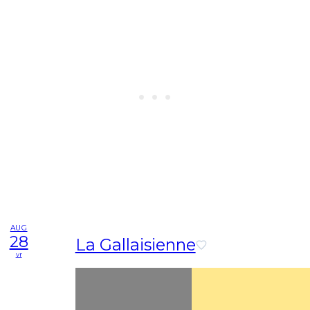
AUG
28
La Gallaisienne
vr