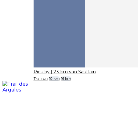
Rieulay
| 23 km van Saultain
Trailrun
10 km
16 km