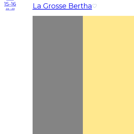
15-16
La Grosse Bertha
za - zo