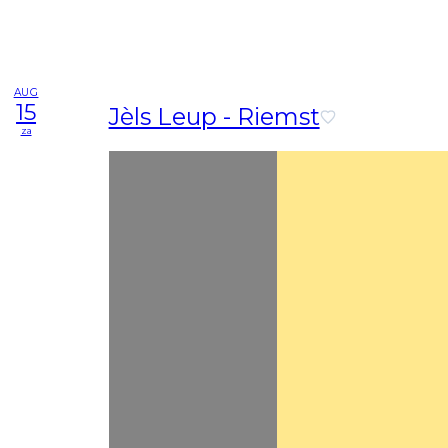
AUG
15
Jèls Leup - Riemst
za