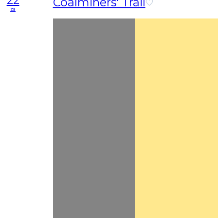
Coalminers' Trail
za