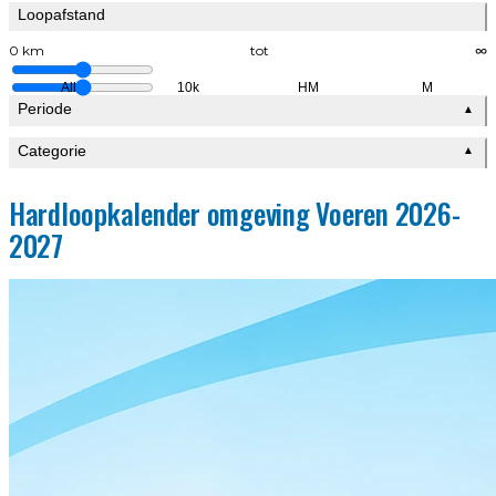
Loopafstand
0 km
tot
∞
All
10k
HM
M
Periode
▲
Categorie
▲
Hardloopkalender omgeving Voeren 2026-
2027