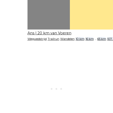
Ans
| 20 km van Voeren
Wegwedstrijd
Trailrun
Wandelen
10 km
16 km
...
65 km
107