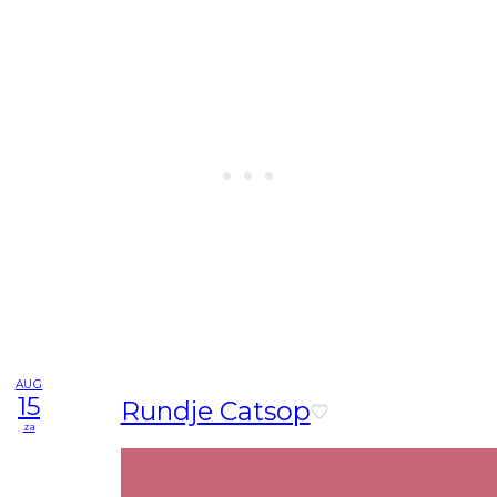
AUG
15
Rundje Catsop
za