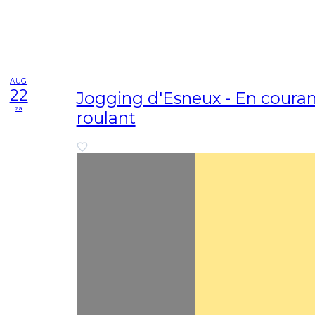
AUG
22
Jogging d'Esneux - En couran
za
roulant