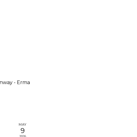
nway - Erma
MAY
9
2026