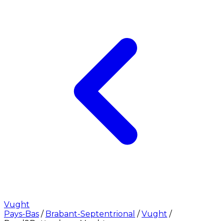
Vught
Pays-Bas
/
Brabant-Septentrional
/
Vught
/