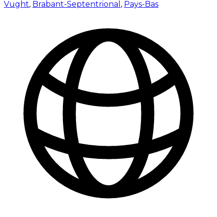
Vught
,
Brabant-Septentrional
,
Pays-Bas