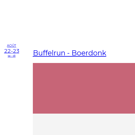
AOÛT
22-23
Buffelrun - Boerdonk
sa - di