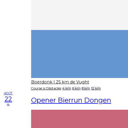
Boerdonk
| 25 km de Vught
Course à Obstacles
4 km
6 km
8 km
12 km
AOÛT
22
Opener Bierrun Dongen
sa