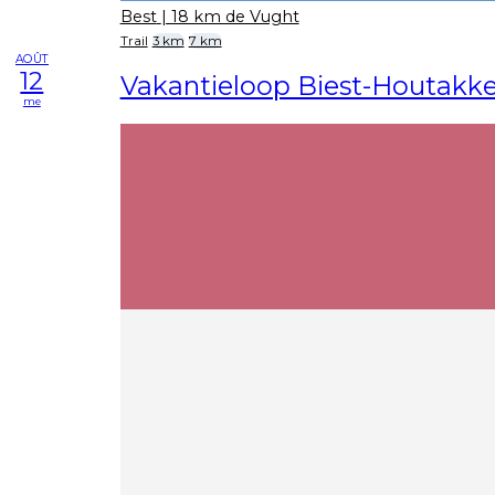
Best
| 18 km de Vught
Trail
3 km
7 km
AOÛT
12
Vakantieloop Biest-Houtakke
me