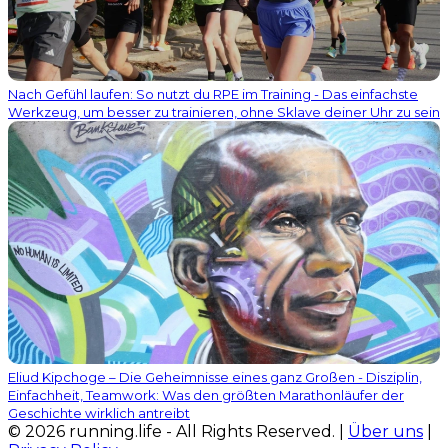
Nach Gefühl laufen: So nutzt du RPE im Training - Das einfachste
Werkzeug, um besser zu trainieren, ohne Sklave deiner Uhr zu sein
Eliud Kipchoge – Die Geheimnisse eines ganz Großen - Disziplin,
Einfachheit, Teamwork: Was den größten Marathonläufer der
Geschichte wirklich antreibt
© 2026 running.life - All Rights Reserved. |
Über uns
|