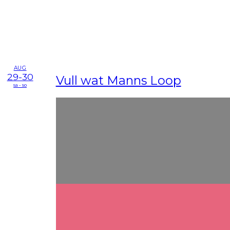
AUG
29-30
Vull wat Manns Loop
sa - so