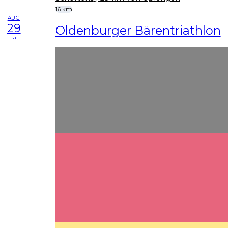
16 km
AUG
29
Oldenburger Bärentriathlon
sa