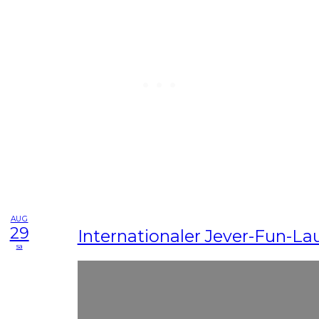
AUG
29
Internationaler Jever-Fun-La
sa