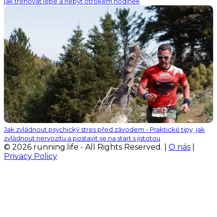
jak trénovat lépe a nebýt otrokem hodinek
Jak zvládnout psychický stres před závodem - Praktické tipy, jak
zvládnout nervozitu a postavit se na start s jistotou
© 2026 running.life - All Rights Reserved. |
O nás
|
Privacy Policy