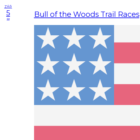
ZÁŘ
5
Bull of the Woods Trail Races
so