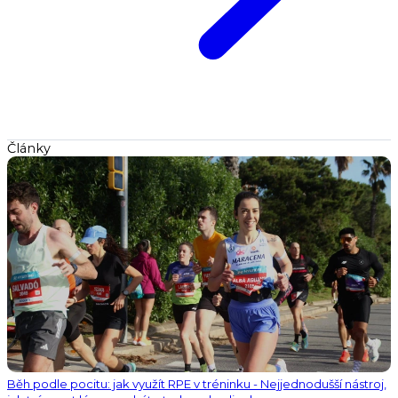
Články
Běh podle pocitu: jak využít RPE v tréninku - Nejjednodušší nástroj,