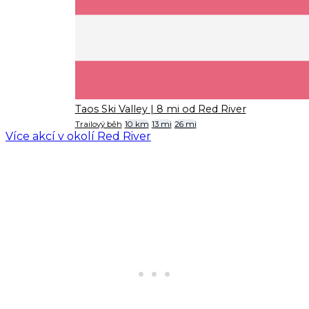
Taos Ski Valley
| 8 mi od Red River
Trailový běh
10 km
13 mi
26 mi
Více akcí v okolí Red River