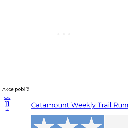
Akce poblíž
SRP
11
Catamount Weekly Trail Run
út