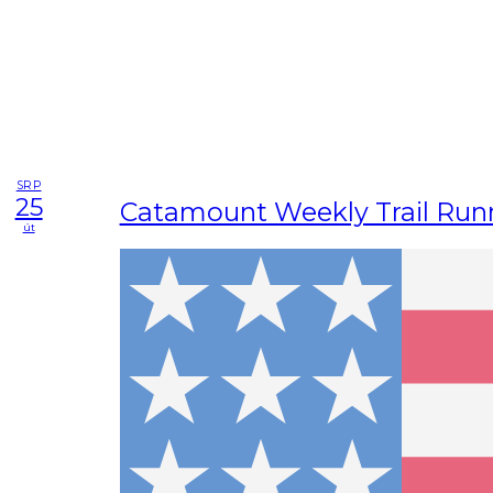
SRP
25
Catamount Weekly Trail Run
út