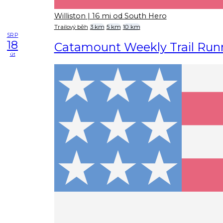
Williston
| 16 mi od South Hero
Trailový běh
3 km
5 km
10 km
SRP
18
Catamount Weekly Trail Run
út