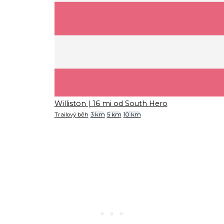
Williston
| 16 mi od South Hero
Trailový běh
3 km
5 km
10 km