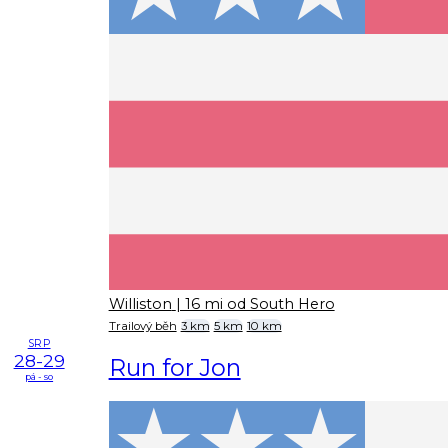
Williston
| 16 mi od South Hero
Trailový běh
3 km
5 km
10 km
SRP
28-29
Run for Jon
pá - so