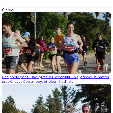
Články
Běh podle pocitu: jak využít RPE v tréninku - Nejjednodušší nástroj,
jak trénovat lépe a nebýt otrokem hodinek