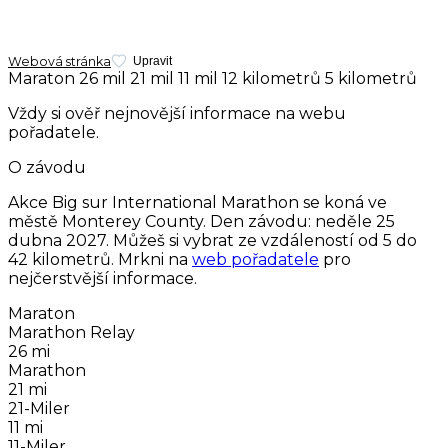
Webová stránka
Upravit
Maraton
26 mil
21 mil
11 mil
12 kilometrů
5 kilometrů
Vždy si ověř nejnovější informace na webu
pořadatele.
O závodu
Akce Big sur International Marathon se koná ve
městě Monterey County. Den závodu:
neděle 25
dubna 2027
. Můžeš si vybrat ze vzdáleností od 5 do
42 kilometrů. Mrkni na
web pořadatele
pro
nejčerstvější informace.
Maraton
Marathon Relay
26 mi
Marathon
21 mi
21-Miler
11 mi
11-Miler