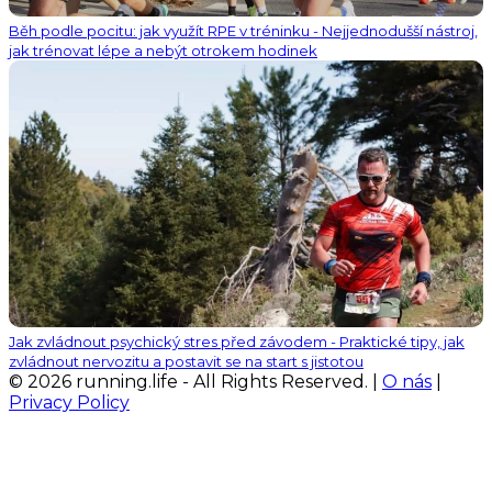
Běh podle pocitu: jak využít RPE v tréninku - Nejjednodušší nástroj,
jak trénovat lépe a nebýt otrokem hodinek
Jak zvládnout psychický stres před závodem - Praktické tipy, jak
zvládnout nervozitu a postavit se na start s jistotou
© 2026 running.life - All Rights Reserved. |
O nás
|
Privacy Policy