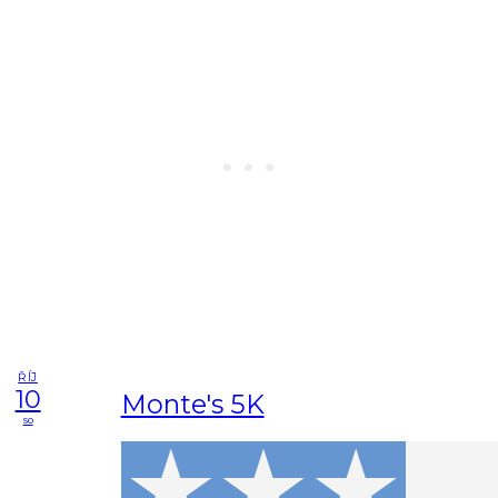
ŘÍJ
10
Monte's 5K
so