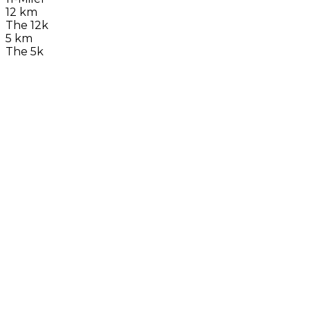
12 km
The 12k
5 km
The 5k