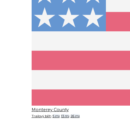
Monterey County
Trailový běh
5 mi
13 mi
26 mi