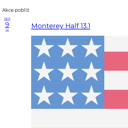
Akce poblíž
SRP
9
Monterey Half 13.1
ne