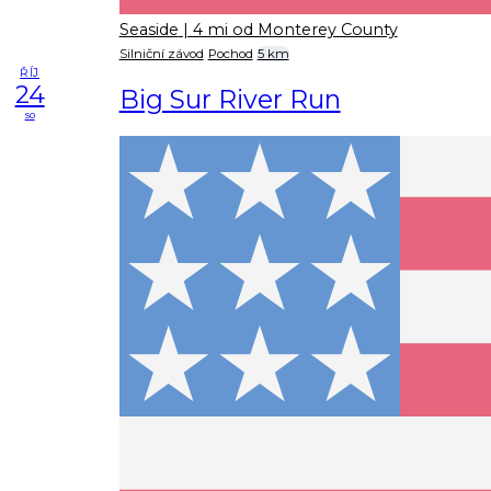
Seaside
| 4 mi od Monterey County
Silniční závod
Pochod
5 km
ŘÍJ
24
Big Sur River Run
so