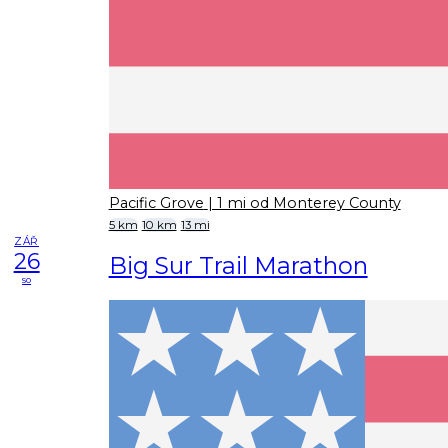
Pacific Grove
| 1 mi od Monterey County
5 km
10 km
13 mi
ZÁŘ
26
Big Sur Trail Marathon
so