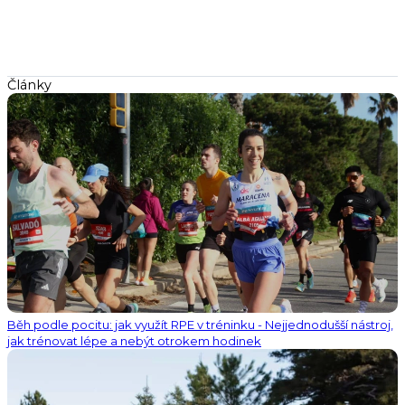
Články
Běh podle pocitu: jak využít RPE v tréninku - Nejjednodušší nástroj,
jak trénovat lépe a nebýt otrokem hodinek