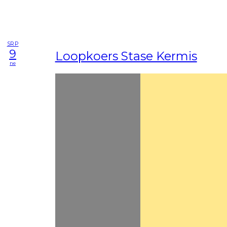
SRP
9
Loopkoers Stase Kermis
ne