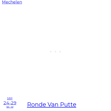
SRP
24-29
Ronde Van Putte
po - so