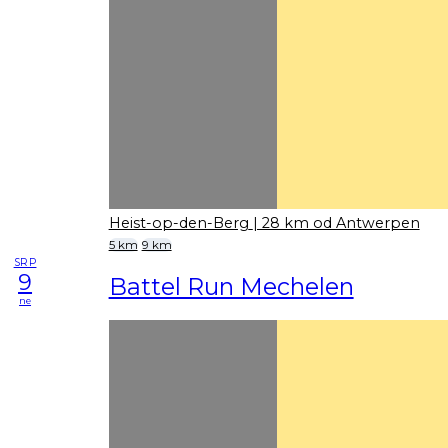
Heist-op-den-Berg
| 28 km od Antwerpen
5 km
9 km
SRP
9
Battel Run Mechelen
ne