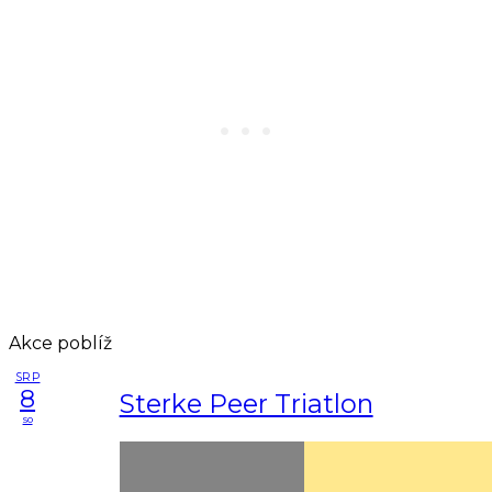
Akce poblíž
SRP
8
Sterke Peer Triatlon
so