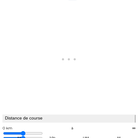
Distance de course
0 km
à
∞