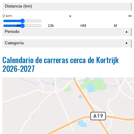
Distancia (km)
0 km
a
∞
All
10k
HM
M
Periodo
▲
Categoría
▲
Calendario de carreras cerca de Kortrijk
2026-2027