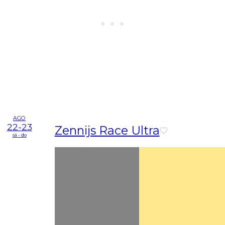
AGO
22-23
Zennijs Race Ultra
sá - do