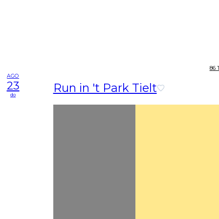
86 
AGO
23
Run in 't Park Tielt
do