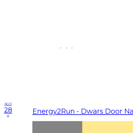
AGO
28
Energy2Run - Dwars Door Na
vi