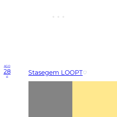
AGO
28
Stasegem LOOPT
vi