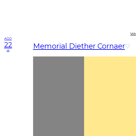
Vol
AGO
22
Memorial Diether Cornaer
sá