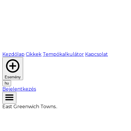
Kezdőlap
Cikkek
Tempókalkulátor
Kapcsolat
Esemény
hu
Bejelentkezés
East Greenwich Towns..