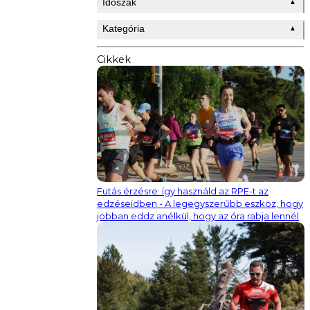
Időszak
▲
Kategória
▲
Cikkek
Futás érzésre: így használd az RPE-t az
edzéseidben - A legegyszerűbb eszköz, hogy
jobban eddz anélkül, hogy az óra rabja lennél