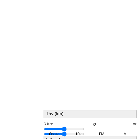
Táv (km)
0 km
-ig
∞
Összes
10k
FM
M