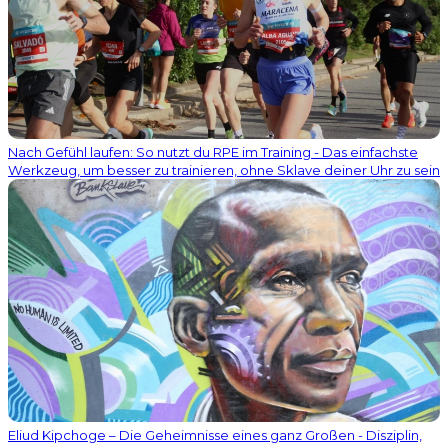
Nach Gefühl laufen: So nutzt du RPE im Training - Das einfachste
Werkzeug, um besser zu trainieren, ohne Sklave deiner Uhr zu sein
Eliud Kipchoge – Die Geheimnisse eines ganz Großen - Disziplin,