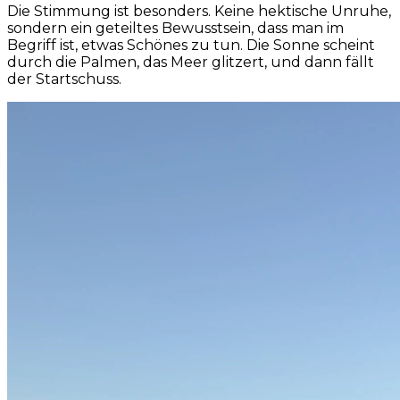
Die Stimmung ist besonders. Keine hektische Unruhe,
sondern ein geteiltes Bewusstsein, dass man im
Begriff ist, etwas Schönes zu tun. Die Sonne scheint
durch die Palmen, das Meer glitzert, und dann fällt
der Startschuss.