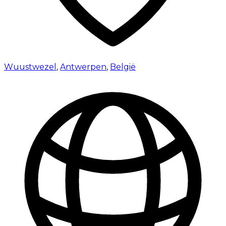
Wuustwezel
,
Antwerpen
,
België