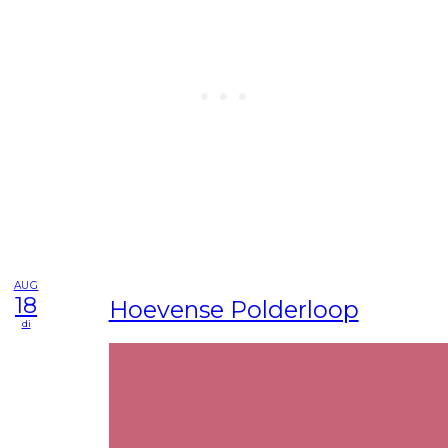
AUG
18
Hoevense Polderloop
di