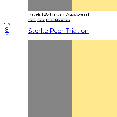
Ravels
| 28 km van Wuustwezel
5 km
11 km
Halve Marathon
AUG
8
Sterke Peer Triatlon
za