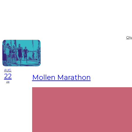
Ol
AUG
22
Mollen Marathon
za