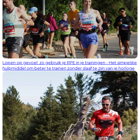
Lopen op gevoel: zo gebruik je RPE in je trainingen - Het simpelste
hulpmiddel om beter te trainen zonder slaaf te zijn van je horloge