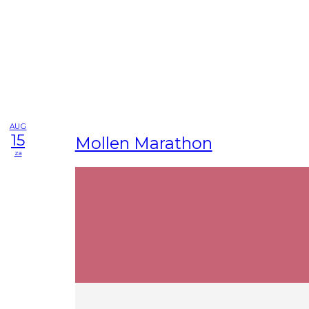
AUG
15
Mollen Marathon
za