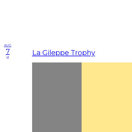
AUG
7
La Gileppe Trophy
vr