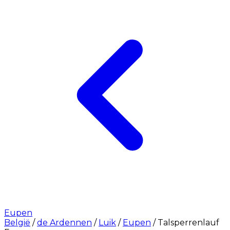
Eupen
België
/
de Ardennen
/
Luik
/
Eupen
/
Talsperrenlauf