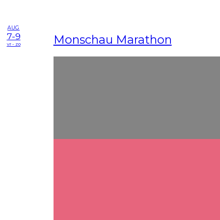
AUG
7-9
Monschau Marathon
vr - zo