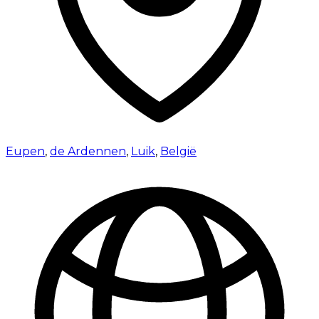
Eupen
,
de Ardennen
,
Luik
,
België