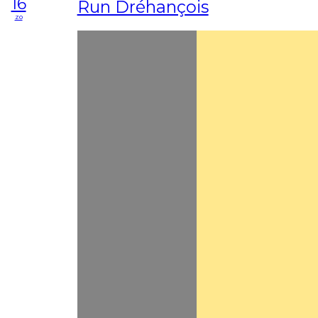
16
Run Dréhançois
zo