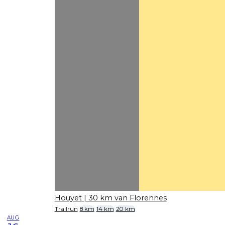
Houyet
| 30 km van Florennes
Trailrun
8 km
14 km
20 km
AUG