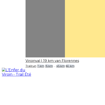
Viroinval
| 19 km van Florennes
Trailrun
7 km
15 km
...
45 km
60 km