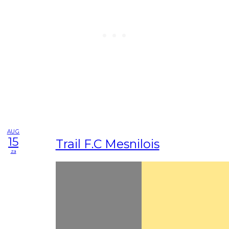
AUG
15
Trail F.C Mesnilois
za