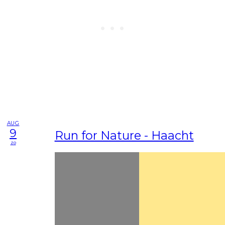
AUG
9
Run for Nature - Haacht
zo