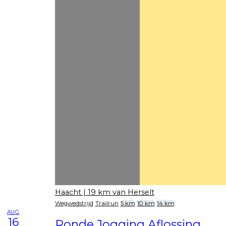
Haacht
| 19 km van Herselt
Wegwedstrijd
Trailrun
5 km
10 km
14 km
AUG
16
Ronde Jogging Aflossing