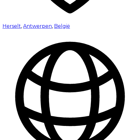
Herselt
,
Antwerpen
,
België