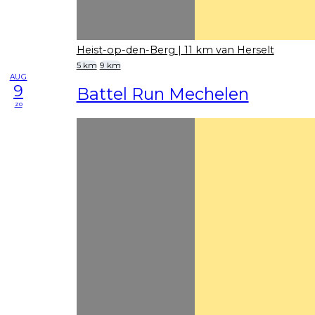
Heist-op-den-Berg
| 11 km van Herselt
5 km
9 km
AUG
9
Battel Run Mechelen
zo