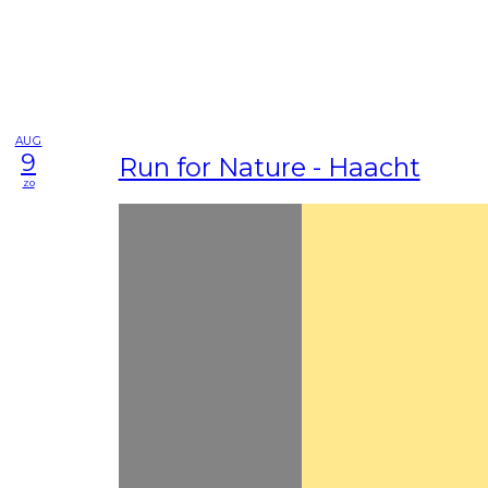
AUG
9
Run for Nature - Haacht
zo