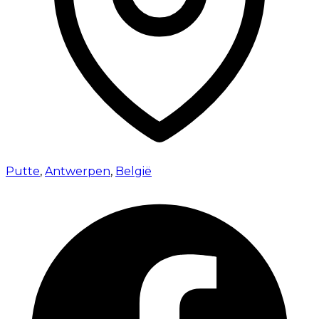
Putte
,
Antwerpen
,
België