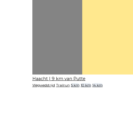
Haacht
| 9 km van Putte
Wegwedstrijd
Trailrun
5 km
10 km
14 km