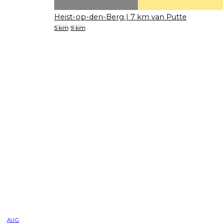
Heist-op-den-Berg
| 7 km van Putte
5 km
9 km
AUG