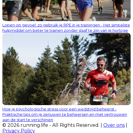
Lopen op gevoel: zo gebruik je RPE in je trainingen - Het simpelste
hulpmiddel om beter te trainen zonder slaaf te zijn van je horloge
Hoe je psychologische stress voor een wedstrijd beheerst -
Praktische tips om je zenuwen te beheersen en met vertrouwen
aan de start te verschijnen
© 2026 running.life - All Rights Reserved. |
Over ons
|
Privacy Policy