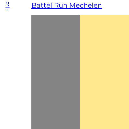
9
Battel Run Mechelen
zo