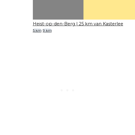
Heist-op-den-Berg
| 25 km van Kasterlee
5 km
9 km