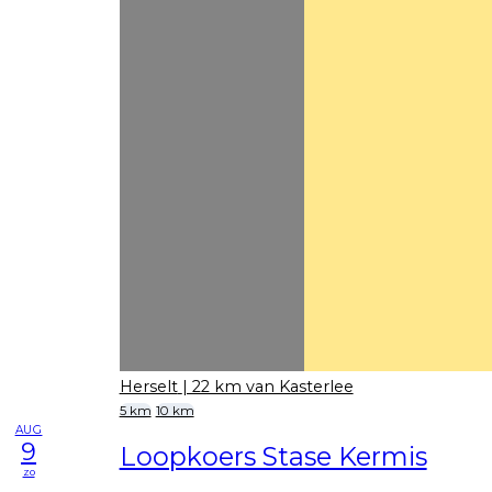
Herselt
| 22 km van Kasterlee
5 km
10 km
AUG
9
Loopkoers Stase Kermis
zo