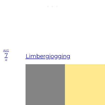
AUG
7
Limbergjogging
vr