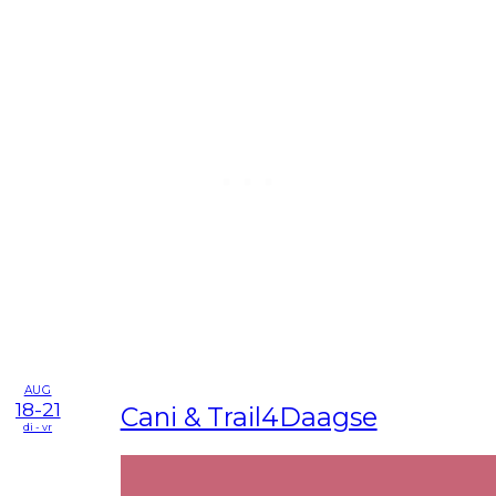
AUG
18-21
Cani & Trail4Daagse
di - vr