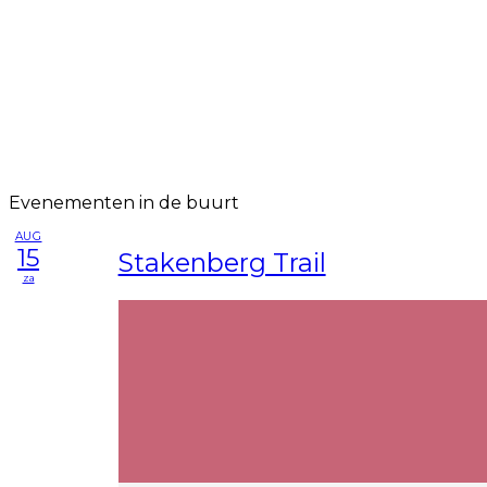
Evenementen in de buurt
AUG
15
Stakenberg Trail
za