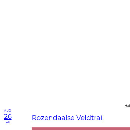
Hal
AUG
26
Rozendaalse Veldtrail
wo