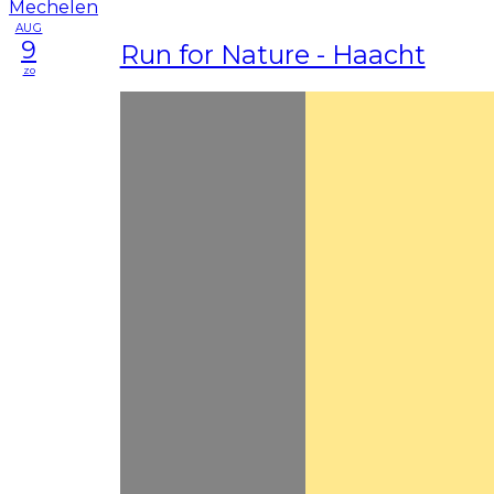
AUG
9
Run for Nature - Haacht
zo