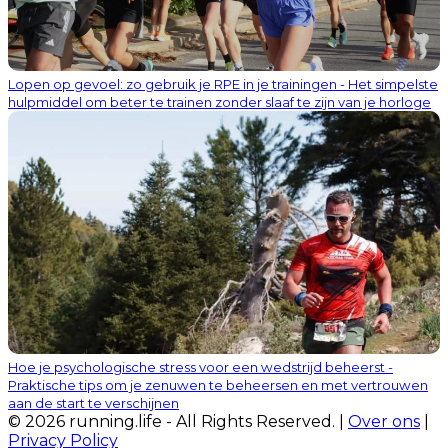
Lopen op gevoel: zo gebruik je RPE in je trainingen - Het simpelste
hulpmiddel om beter te trainen zonder slaaf te zijn van je horloge
Hoe je psychologische stress voor een wedstrijd beheerst -
Praktische tips om je zenuwen te beheersen en met vertrouwen
aan de start te verschijnen
© 2026 running.life - All Rights Reserved. |
Over ons
|
Privacy Policy