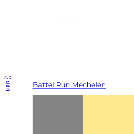
AUG
9
Battel Run Mechelen
zo