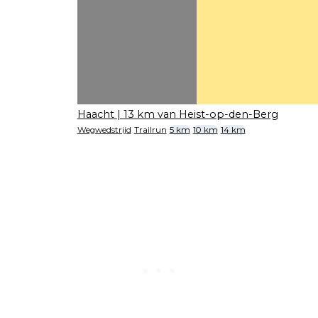
Haacht
| 13 km van Heist-op-den-Berg
Wegwedstrijd
Trailrun
5 km
10 km
14 km