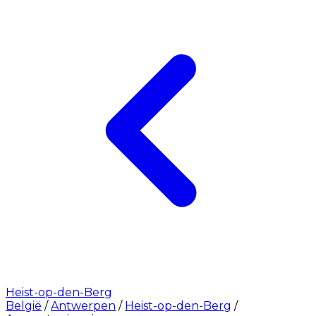
Heist-op-den-Berg
België
/
Antwerpen
/
Heist-op-den-Berg
/