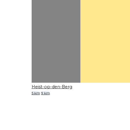
Heist-op-den-Berg
5 km
9 km