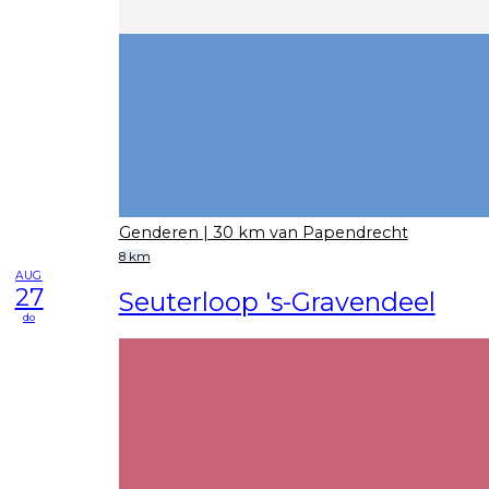
Genderen
| 30 km van Papendrecht
8 km
AUG
27
Seuterloop 's-Gravendeel
do