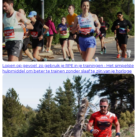
Lopen op gevoel: zo gebruik je RPE in je trainingen - Het simpelste
hulpmiddel om beter te trainen zonder slaaf te zijn van je horloge