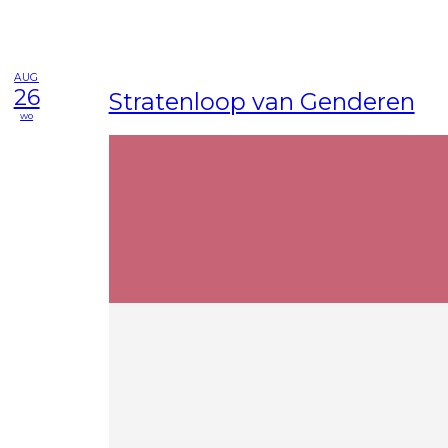
AUG
26
Stratenloop van Genderen
wo