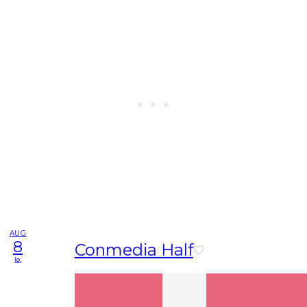
AUG
8
Conmedia Half
lø.