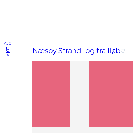
AUG
8
Næsby Strand- og trailløb
lø.