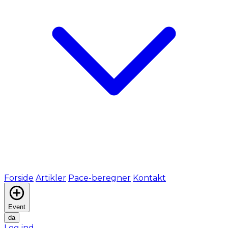
Forside
Artikler
Pace-beregner
Kontakt
Event
da
Log ind