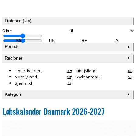
Distance (km)
0 km
til
∞
Alle
10k
HM
M
Periode
▲
Regioner
▼
Hovedstaden
Midtjylland
105
109
Nordjylland
Syddanmark
70
93
Sjælland
49
Kategori
▲
Løbskalender Danmark 2026-2027