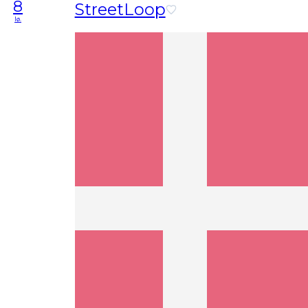
8
StreetLoop
lø.