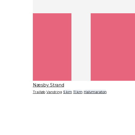
Næsby Strand
Trailløb
Vandring
5 km
11 km
Halvmaraton