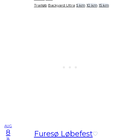
Trailløb
Backyard Ultra
5 km
10 km
15 km
AUG
8
Furesø Løbefest
lø.