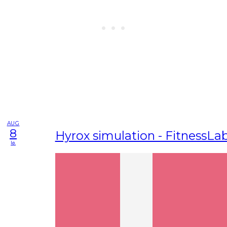
AUG
8
Hyrox simulation - FitnessLa
lø.