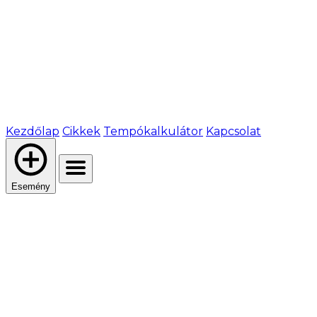
Kezdőlap
Cikkek
Tempókalkulátor
Kapcsolat
Esemény