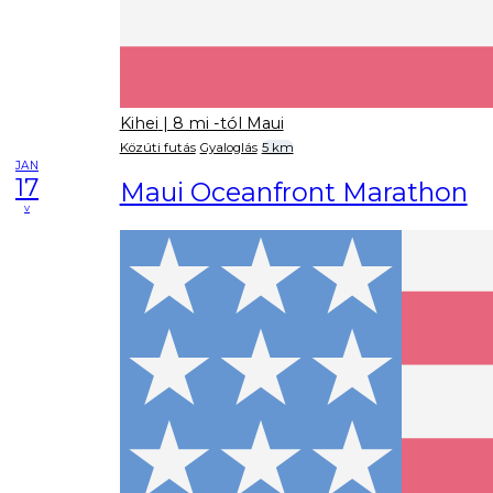
Kihei
| 8 mi -tól Maui
Közúti futás
Gyaloglás
5 km
JAN
17
Maui Oceanfront Marathon
v