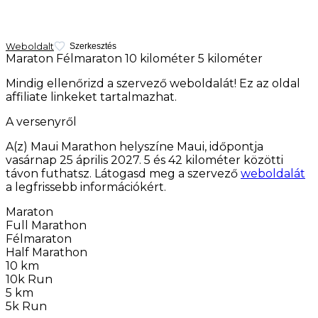
Weboldalt
Szerkesztés
Maraton
Félmaraton
10 kilométer
5 kilométer
Mindig ellenőrizd a szervező weboldalát! Ez az oldal
affiliate linkeket tartalmazhat.
A versenyről
A(z) Maui Marathon helyszíne Maui, időpontja
vasárnap 25 április 2027
. 5 és 42 kilométer közötti
távon futhatsz. Látogasd meg a szervező
weboldalát
a legfrissebb információkért.
Maraton
Full Marathon
Félmaraton
Half Marathon
10 km
10k Run
5 km
5k Run