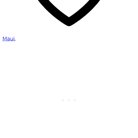
Maui
,