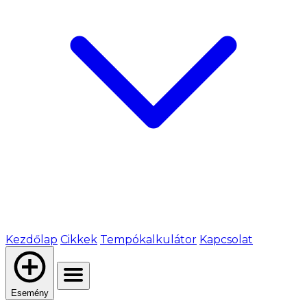
Kezdőlap
Cikkek
Tempókalkulátor
Kapcsolat
Esemény