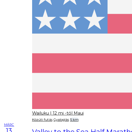
Wailuku
| 12 mi -tól Maui
Közúti futás
Gyaloglás
5 km
MÁRC
13
Valley to the Sea Half Marat