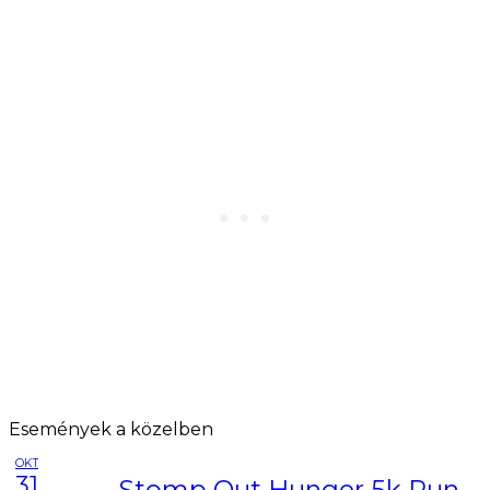
Események a közelben
OKT
31
Stomp Out Hunger 5k Run