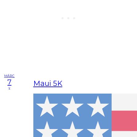
MÁRC
7
Maui 5K
v