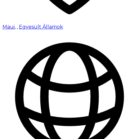
Maui
,
,
Egyesült Államok