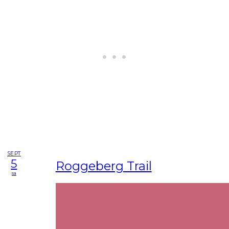
SEPT
5
Roggeberg Trail
sa