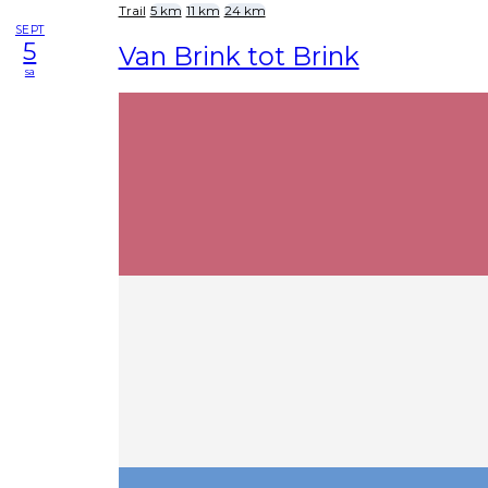
Trail
5 km
11 km
24 km
SEPT
5
Van Brink tot Brink
sa