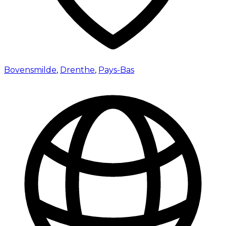
Bovensmilde
,
Drenthe
,
Pays-Bas