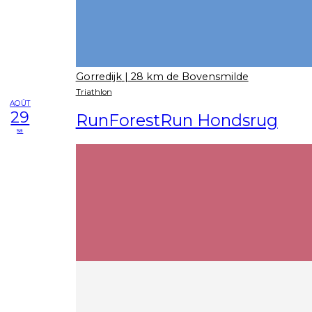
Gorredijk
| 28 km de Bovensmilde
Triathlon
AOÛT
29
RunForestRun Hondsrug
sa