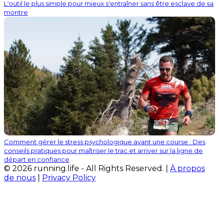
L'outil le plus simple pour mieux s'entraîner sans être esclave de sa
montre
Comment gérer le stress psychologique avant une course : Des
conseils pratiques pour maîtriser le trac et arriver sur la ligne de
départ en confiance
© 2026 running.life - All Rights Reserved. |
À propos
de nous
|
Privacy Policy