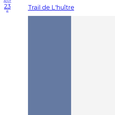
AOÛT
23
Trail de L'huître
di