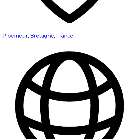
Ploemeur
,
Bretagne
,
France