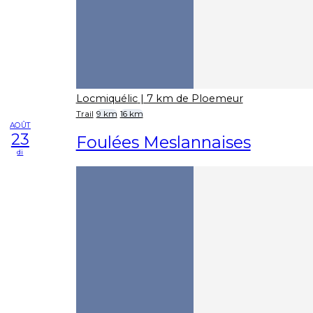
Locmiquélic
| 7 km de Ploemeur
Trail
9 km
16 km
AOÛT
23
Foulées Meslannaises
di