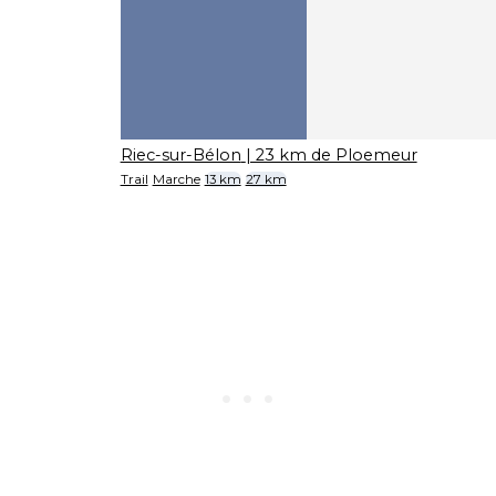
Riec-sur-Bélon
| 23 km de Ploemeur
Trail
Marche
13 km
27 km