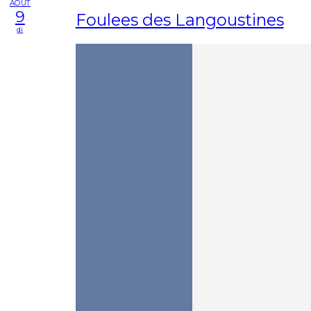
AOÛT
9
Foulees des Langoustines
di