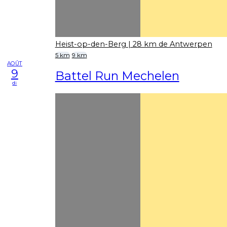
Heist-op-den-Berg
| 28 km de Antwerpen
5 km
9 km
AOÛT
9
Battel Run Mechelen
di