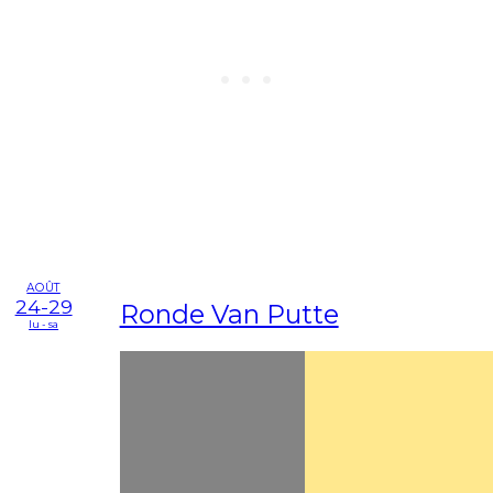
AOÛT
24-29
Ronde Van Putte
lu - sa