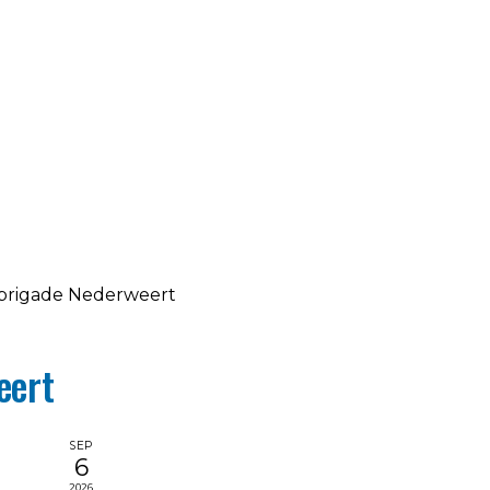
rigade Nederweert
eert
SEP
6
2026