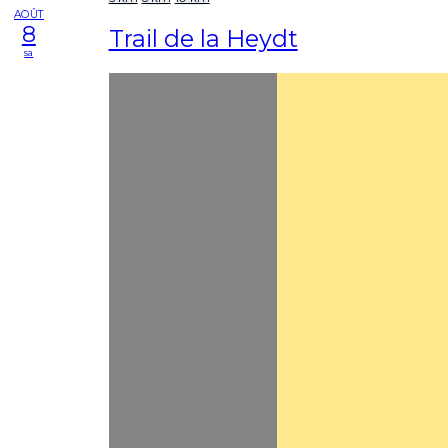
AOÛT
8
Trail de la Heydt
sa