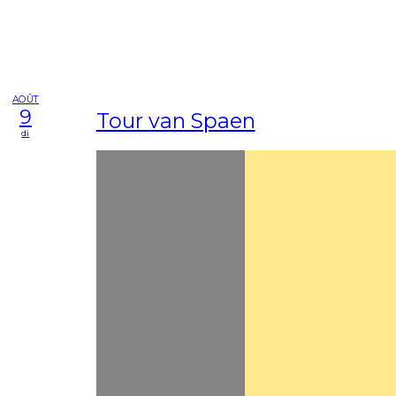
AOÛT
9
Tour van Spaen
di