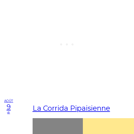
AOÛT
9
La Corrida Pipaisienne
di