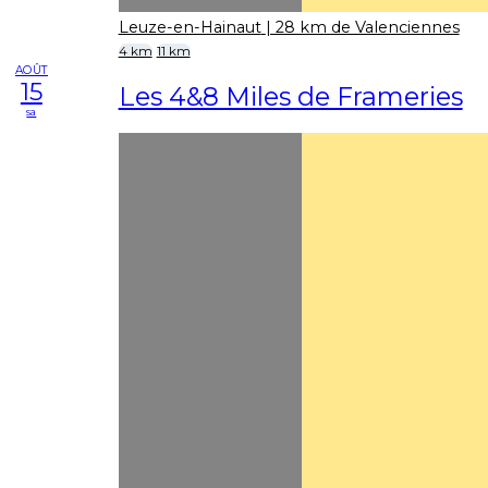
Leuze-en-Hainaut
| 28 km de Valenciennes
4 km
11 km
AOÛT
15
Les 4&8 Miles de Frameries
sa