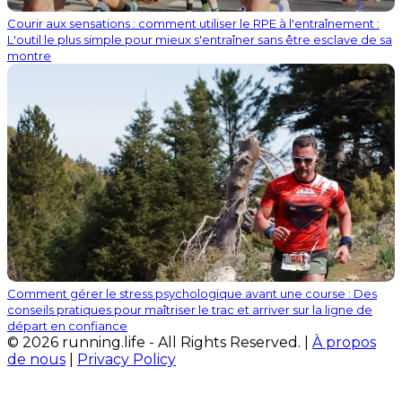
Courir aux sensations : comment utiliser le RPE à l'entraînement :
L'outil le plus simple pour mieux s'entraîner sans être esclave de sa
montre
Comment gérer le stress psychologique avant une course : Des
conseils pratiques pour maîtriser le trac et arriver sur la ligne de
départ en confiance
© 2026 running.life - All Rights Reserved. |
À propos
de nous
|
Privacy Policy