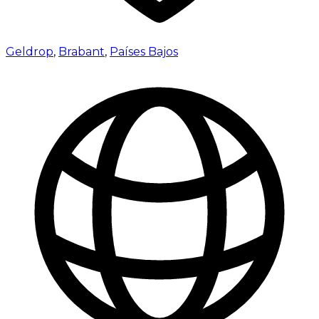
Geldrop
,
Brabant
,
Países Bajos