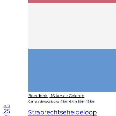
Boerdonk
| 16 km de Geldrop
Carrera de obstáculos
4 km
6 km
8 km
12 km
AGO
25
Strabrechtseheideloop
ma