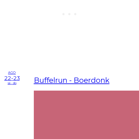
AGO
22-23
Buffelrun - Boerdonk
sá - do