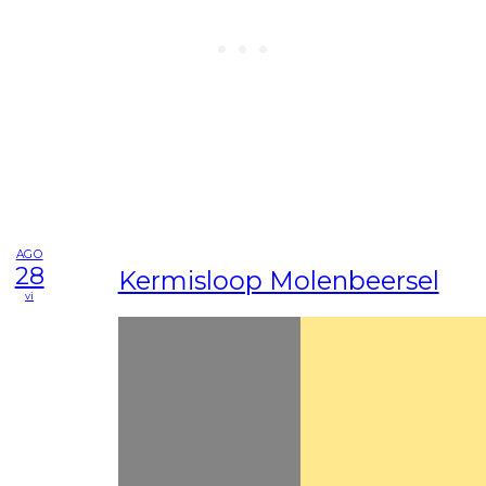
AGO
28
Kermisloop Molenbeersel
vi