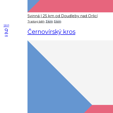
Svinná
| 25 km od Doudleby nad Orlicí
Trailový běh
3 km
5 km
SRP
9
Černovírský kros
ne