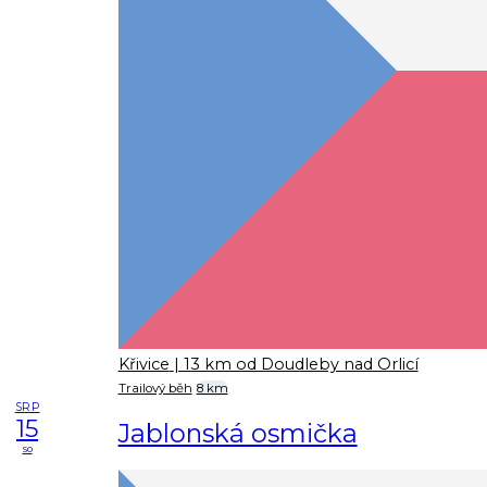
Křivice
| 13 km od Doudleby nad Orlicí
Trailový běh
8 km
SRP
15
Jablonská osmička
so