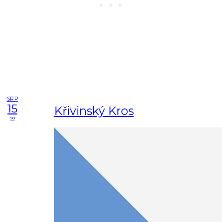
SRP
15
Křivinský Kros
so