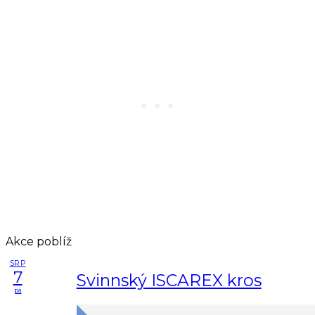
Akce poblíž
SRP
7
Svinnský ISCAREX kros
pá