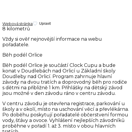
Webová stránka
Upravit
8 kilometrů
Vždy si ověř nejnovější informace na webu
pořadatele.
Běh podél Orlice
Běh podél Orlice je součástí Clock Cupu a bude
konat v Doudlebách nad Orlicí u Základní školy
Doudleby nad Orlicí. Program zahrnuje hlavní
závody na dvou tratích a doprovodný běh pro rodiče
s dětmi na přibližně 1 km. Přihlášky na dětský závod
jsou možné v den závodu ráno v centru závodu.
V centru závodu je otevřena registrace, parkování u
školy a v okolí, místo na uschování věcí a převlékárna.
Po doběhu poskytují pořadatelé občerstvení formou
vody, šťávy a ovoce. Vyhlášení nejlepších závodníků
proběhne v pořadí 1. až 3. místo v obou hlavních
tratích.