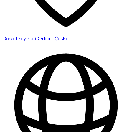
Doudleby nad Orlicí
,
,
Česko