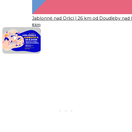
Jablonné nad Orlicí
| 26 km od Doudleby nad O
8 km