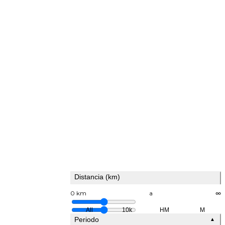
Distancia (km)
0 km
a
∞
All
10k
HM
M
Periodo
▲