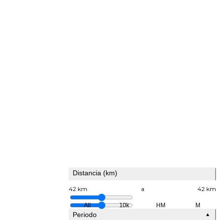
Distancia (km)
42 km
a
42 km
All
10k
HM
M
Periodo
▲