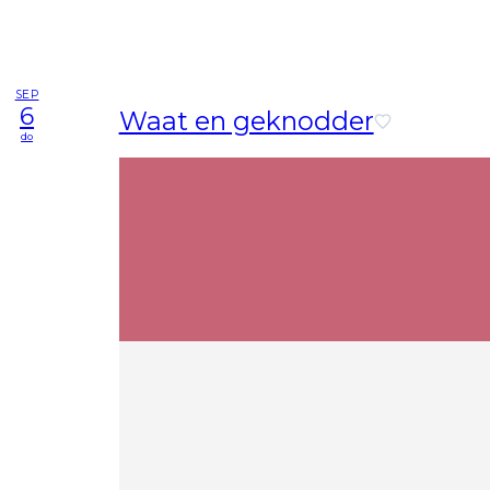
SEP
6
Waat en geknodder
do