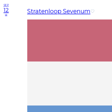
SEP
12
Stratenloop Sevenum
sá