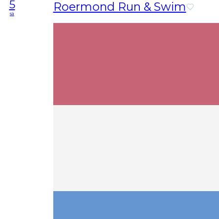
5
Roermond Run & Swim
sá