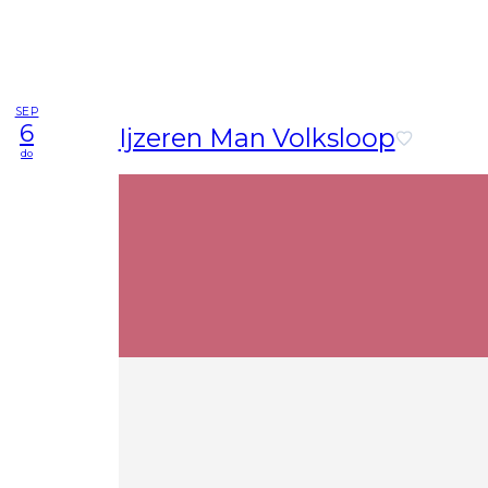
SEP
6
Ijzeren Man Volksloop
do