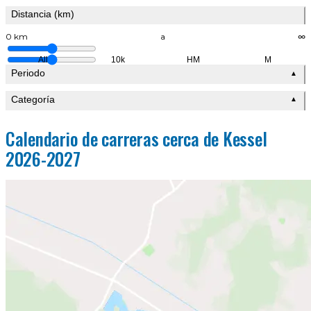
Distancia (km)
0 km
a
∞
All
10k
HM
M
Periodo
▲
Categoría
▲
Calendario de carreras cerca de Kessel
2026-2027