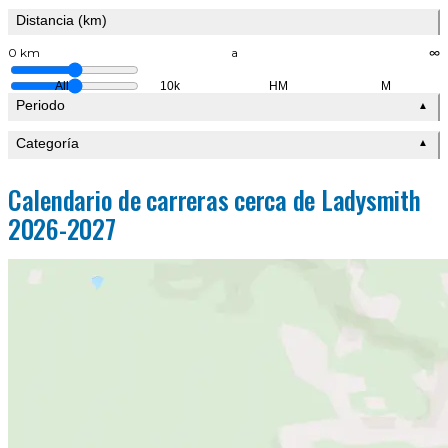
Distancia (km)
0 km
a
∞
All
10k
HM
M
Periodo
▲
Categoría
▲
Calendario de carreras cerca de Ladysmith
2026-2027