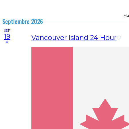
Mud
Septiembre 2026
SEP
19
Vancouver Island 24 Hour
sá