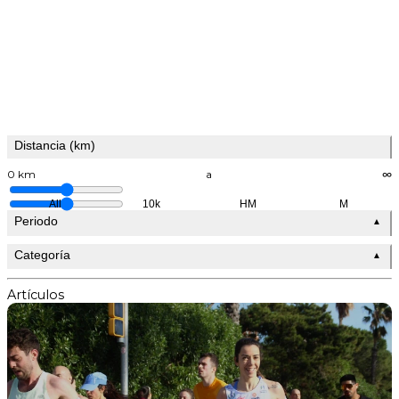
Distancia (km)
0 km
a
∞
All
10k
HM
M
Periodo
▲
Categoría
▲
Artículos