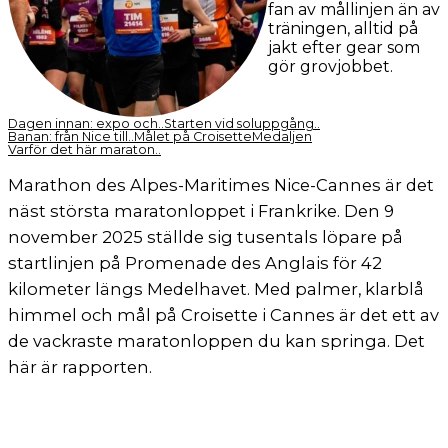
fan av mållinjen än av
träningen, alltid på
jakt efter gear som
gör grovjobbet.
Dagen innan: expo och..
Starten vid soluppgång..
Banan: från Nice till..
Målet på Croisette
Medaljen
Varför det här maraton..
Marathon des Alpes-Maritimes Nice-Cannes är det
näst största maratonloppet i Frankrike. Den 9
november 2025 ställde sig tusentals löpare på
startlinjen på Promenade des Anglais för 42
kilometer längs Medelhavet. Med palmer, klarblå
himmel och mål på Croisette i Cannes är det ett av
de vackraste maratonloppen du kan springa. Det
här är rapporten.