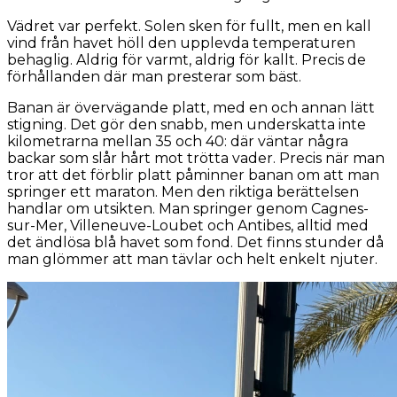
Vädret var perfekt. Solen sken för fullt, men en kall
vind från havet höll den upplevda temperaturen
behaglig. Aldrig för varmt, aldrig för kallt. Precis de
förhållanden där man presterar som bäst.
Banan är övervägande platt, med en och annan lätt
stigning. Det gör den snabb, men underskatta inte
kilometrarna mellan 35 och 40: där väntar några
backar som slår hårt mot trötta vader. Precis när man
tror att det förblir platt påminner banan om att man
springer ett maraton. Men den riktiga berättelsen
handlar om utsikten. Man springer genom Cagnes-
sur-Mer, Villeneuve-Loubet och Antibes, alltid med
det ändlösa blå havet som fond. Det finns stunder då
man glömmer att man tävlar och helt enkelt njuter.