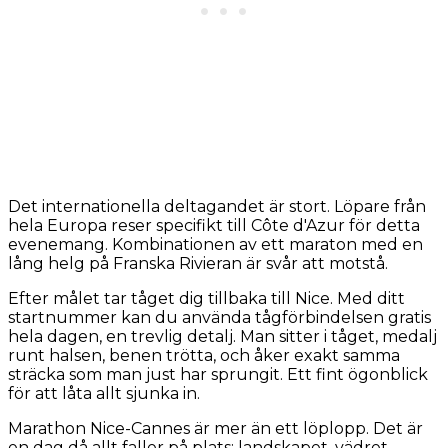
Det internationella deltagandet är stort. Löpare från
hela Europa reser specifikt till Côte d'Azur för detta
evenemang. Kombinationen av ett maraton med en
lång helg på Franska Rivieran är svår att motstå.
Efter målet tar tåget dig tillbaka till Nice. Med ditt
startnummer kan du använda tågförbindelsen gratis
hela dagen, en trevlig detalj. Man sitter i tåget, medalj
runt halsen, benen trötta, och åker exakt samma
sträcka som man just har sprungit. Ett fint ögonblick
för att låta allt sjunka in.
Marathon Nice-Cannes är mer än ett löplopp. Det är
en dag då allt faller på plats: landskapet, vädret,