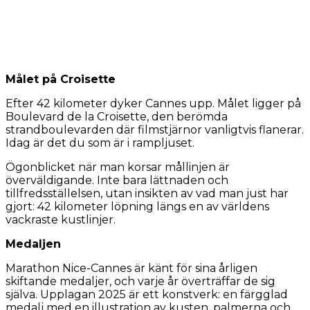
Målet på Croisette
Efter 42 kilometer dyker Cannes upp. Målet ligger på
Boulevard de la Croisette, den berömda
strandboulevarden där filmstjärnor vanligtvis flanerar.
Idag är det du som är i rampljuset.
Ögonblicket när man korsar mållinjen är
överväldigande. Inte bara lättnaden och
tillfredsställelsen, utan insikten av vad man just har
gjort: 42 kilometer löpning längs en av världens
vackraste kustlinjer.
Medaljen
Marathon Nice-Cannes är känt för sina årligen
skiftande medaljer, och varje år överträffar de sig
själva. Upplagan 2025 är ett konstverk: en färgglad
medalj med en illustration av kusten, palmerna och