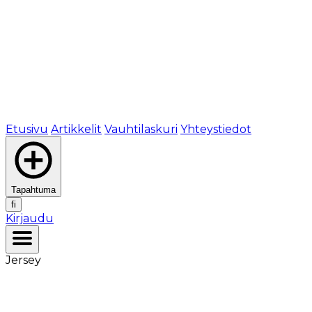
Etusivu
Artikkelit
Vauhtilaskuri
Yhteystiedot
Tapahtuma
fi
Kirjaudu
Jersey