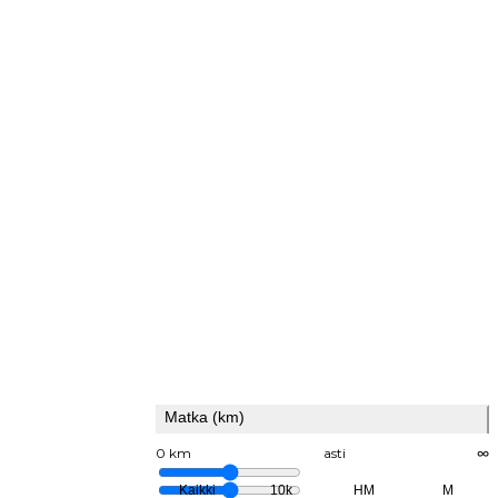
Matka (km)
0 km
asti
∞
Kaikki
10k
HM
M