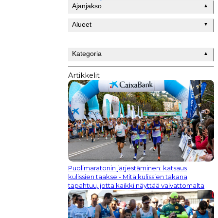
Ajanjakso
▲
Alueet
▼
Kategoria
▲
Artikkelit
Puolimaratonin järjestäminen: katsaus
kulissien taakse - Mitä kulissien takana
tapahtuu, jotta kaikki näyttää vaivattomalta