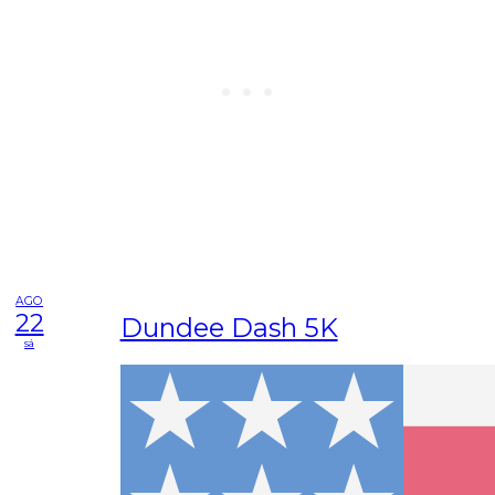
AGO
22
Dundee Dash 5K
sá