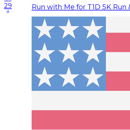
29
Run with Me for T1D 5K Run 
sá