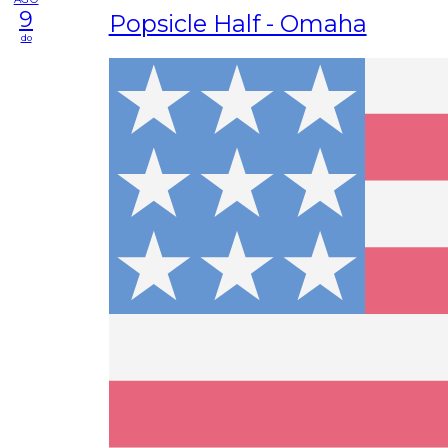
9
Popsicle Half - Omaha
do