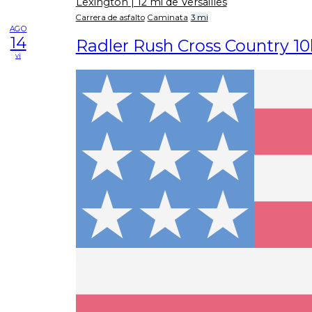
Lexington
| 12 mi de Versailles
Carrera de asfalto
Caminata
3 mi
AGO
14
Radler Rush Cross Country 10
vi