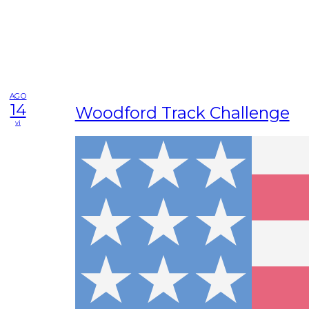
AGO
14
Woodford Track Challenge
vi